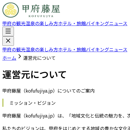
甲府の観光
温泉の楽しみ方
ホテル・旅館
バイキング
ニュース
甲府の観光
温泉の楽しみ方
ホテル・旅館
バイキング
ニュース
ホーム
運営元について
運営元について
甲府藤屋（kofufujiya.jp）についてのご案内
ミッション・ビジョン
甲府藤屋（kofufujiya.jp）は、「地域文化と伝統の魅
私たちのビジョンは、甲府をはじめとする地域の豊かな文化遺