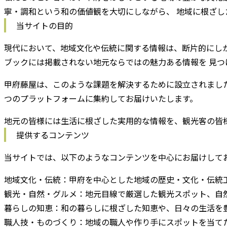
寧・調和という和の価値観を大切にしながら、 地域に根ざ
当サイトの目的
現代において、地域文化や伝統に関する情報は、断片的にしか
ブックには掲載されない地元ならではの魅力ある情報を 見つ
甲府藤屋は、このような課題を解決するために設立されました
つのプラットフォームに集約してお届けいたします。
地元の皆様には生活に根ざした実用的な情報を、観光客の皆
提供するコンテンツ
当サイトでは、以下のようなコンテンツを中心にお届けして
地域文化・伝統：
甲府を中心とした地域の歴史・文化・伝統
観光・自然・グルメ：
地元目線で厳選した観光スポット、自
暮らしの知恵：
和の暮らしに根ざした知恵や、日々の生活を
職人技・ものづくり：
地域の職人や作り手にスポットを当て